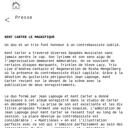
<
Presse
KENT CARTER LE MAGNIFIQUE
Un duo et un trio font honneur à un contrebassiste oublié.
Kent Carter a traversé diverses épopées musicales sans
jamais perdre le cap. Son lyrisme et son sens aigu de
l’improvisation demeurent mémorables. On se souvient de
certains disques marquants, Trickles de Steve Lacy, Trio
Live d’Andrea Centazzo et Regeneration de Misha Mengelberg
où la présence du contrebassiste était capitale. Grâce à la
dévotion du guitariste périgourdin Jean Lapouge, Kent
Carter revient sur le devant de la scène avec la
publication de deux enregistrements.
Le duo formé par Jean Lapouge et Kent Carter a donné
naissance à cet album enregistré dans le studio de Carter
en décembre 1994. La prise de son est excellente et les dix
titres proposés forment une suite exquise. L’admiration de
Jean Lapouge pour Kent Carter se ressent tout au long de la
session. La place dévolue au contrebassiste est
considérable : « Madrilènes » en est l’illustration
parfaite avec ce son qui s’immisce parfaitement au sein des