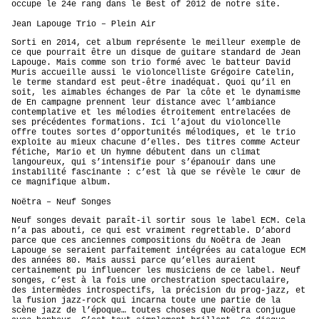
occupe le 24e rang dans le Best of 2012 de notre site.
Jean Lapouge Trio – Plein Air
Sorti en 2014, cet album représente le meilleur exemple de
ce que pourrait être un disque de guitare standard de Jean
Lapouge. Mais comme son trio formé avec le batteur David
Muris accueille aussi le violoncelliste Grégoire Catelin,
le terme standard est peut-être inadéquat. Quoi qu’il en
soit, les aimables échanges de Par la côte et le dynamisme
de En campagne prennent leur distance avec l’ambiance
contemplative et les mélodies étroitement entrelacées de
ses précédentes formations. Ici l’ajout du violoncelle
offre toutes sortes d’opportunités mélodiques, et le trio
exploite au mieux chacune d’elles. Des titres comme Acteur
fétiche, Mario et Un hymne débutent dans un climat
langoureux, qui s’intensifie pour s’épanouir dans une
instabilité fascinante : c’est là que se révèle le cœur de
ce magnifique album.
Noëtra – Neuf Songes
Neuf songes devait paraît-il sortir sous le label ECM. Cela
n’a pas abouti, ce qui est vraiment regrettable. D’abord
parce que ces anciennes compositions du Noëtra de Jean
Lapouge se seraient parfaitement intégrées au catalogue ECM
des années 80. Mais aussi parce qu’elles auraient
certainement pu influencer les musiciens de ce label. Neuf
songes, c’est à la fois une orchestration spectaculaire,
des intermèdes introspectifs, la précision du prog-jazz, et
la fusion jazz-rock qui incarna toute une partie de la
scène jazz de l’époque… toutes choses que Noëtra conjugue