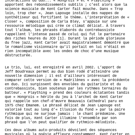
interactions du duo... « Hongrois » et « Plaything »
apportent des rebondissements subtils ; c’est alors que la
science musicale de Kent Carter fait mouche. Dans « Trop
loin, trop cher », Jean Lapouge installe des nappes de
synthétiseur qui fortifient le thème. L’interprétation de «
Closer », composition de Carla Bley, s’appuie sur une
ressource mélodique qui crée ce climat délicat. À travers
tout l’album, les phrasés élaborés du contrebassiste
rappellent l’intense passé de celui qui fut le partenaire
des riches heures du JCO [1]. Durant la période glorieuse
du free jazz, Kent Carter avait magistralement démontré que
le romantisme visionnaire qu’il portait en lui n’était en
rien incompatible avec les ondes de choc d’une musique
déstructurée.
Le trio, lui, est enregistré en avril 2002. L’apport de
Jeff Boudreaux permet au duo bien rodé d’atteindre une
nouvelle dimension ; il est d’ailleurs intéressant de
comparer cette version de « Madrilènes » avec la précédente
en duo. Ici surgissent des envolées du guitariste et du
contrebassiste, bien soutenus par les rythmes ternaires du
batteur. « Plaything » prend des couleurs éclatantes tandis
que « Hongrois » hérite du jeu à l’archet de Kent Carter
qui rappelle son chef-d’œuvre Beauvais Cathedral paru en
1975 chez Emanem. Le phrasé délicat de Jean Lapouge est
valorisé tout au long d’« Illusion du fond » par la paire
rythmique qui ne surjoue jamais : le chant prédomine. Une
fois de plus, Kent Carter illumine l’ensemble par son
phrasé que l’on peut qualifier de rythmico-mélodiste.
Ces deux albums auto-produits dévoilent des séquences
musicales où la poésie affleure constamment. Kent Carter en