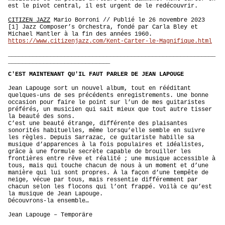
est le pivot central, il est urgent de le redécouvrir.
CITIZEN JAZZ
Mario Borroni // Publié le 26 novembre 2023
[1] Jazz Composer’s Orchestra, fondé par Carla Bley et
Michael Mantler à la fin des années 1960.
https://www.citizenjazz.com/Kent-Carter-le-Magnifique.html
___________________________________________________________
_____________________________
C'EST MAINTENANT QU'IL FAUT PARLER DE JEAN LAPOUGE
Jean Lapouge sort un nouvel album, tout en rééditant
quelques-uns de ses précédents enregistrements. Une bonne
occasion pour faire le point sur l’un de mes guitaristes
préférés, un musicien qui sait mieux que tout autre tisser
la beauté des sons.
C’est une beauté étrange, différente des plaisantes
sonorités habituelles, même lorsqu’elle semble en suivre
les règles. Depuis Sarrazac, ce guitariste habille sa
musique d’apparences à la fois populaires et idéalistes,
grâce à une formule secrète capable de brouiller les
frontières entre rêve et réalité ; une musique accessible à
tous, mais qui touche chacun de nous à un moment et d’une
manière qui lui sont propres. À la façon d’une tempête de
neige, vécue par tous, mais ressentie différemment par
chacun selon les flocons qui l’ont frappé. Voilà ce qu’est
la musique de Jean Lapouge.
Découvrons-la ensemble…
Jean Lapouge – Temporäre