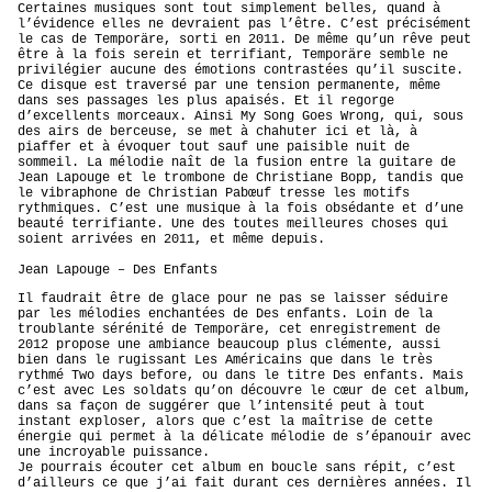
Certaines musiques sont tout simplement belles, quand à
l’évidence elles ne devraient pas l’être. C’est précisément
le cas de Temporäre, sorti en 2011. De même qu’un rêve peut
être à la fois serein et terrifiant, Temporäre semble ne
privilégier aucune des émotions contrastées qu’il suscite.
Ce disque est traversé par une tension permanente, même
dans ses passages les plus apaisés. Et il regorge
d’excellents morceaux. Ainsi My Song Goes Wrong, qui, sous
des airs de berceuse, se met à chahuter ici et là, à
piaffer et à évoquer tout sauf une paisible nuit de
sommeil. La mélodie naît de la fusion entre la guitare de
Jean Lapouge et le trombone de Christiane Bopp, tandis que
le vibraphone de Christian Pabœuf tresse les motifs
rythmiques. C’est une musique à la fois obsédante et d’une
beauté terrifiante. Une des toutes meilleures choses qui
soient arrivées en 2011, et même depuis.
Jean Lapouge – Des Enfants
Il faudrait être de glace pour ne pas se laisser séduire
par les mélodies enchantées de Des enfants. Loin de la
troublante sérénité de Temporäre, cet enregistrement de
2012 propose une ambiance beaucoup plus clémente, aussi
bien dans le rugissant Les Américains que dans le très
rythmé Two days before, ou dans le titre Des enfants. Mais
c’est avec Les soldats qu’on découvre le cœur de cet album,
dans sa façon de suggérer que l’intensité peut à tout
instant exploser, alors que c’est la maîtrise de cette
énergie qui permet à la délicate mélodie de s’épanouir avec
une incroyable puissance.
Je pourrais écouter cet album en boucle sans répit, c’est
d’ailleurs ce que j’ai fait durant ces dernières années. Il