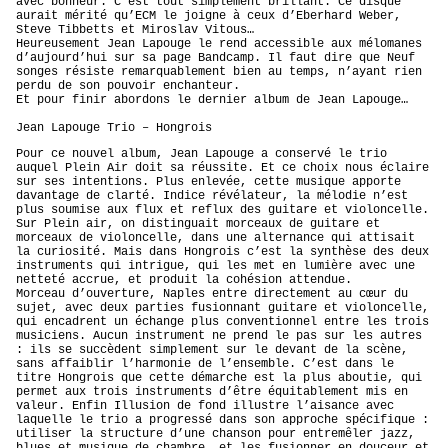
avec bonheur. C’est tout simplement brillant. Ce disque
aurait mérité qu’ECM le joigne à ceux d’Eberhard Weber,
Steve Tibbetts et Miroslav Vitous…
Heureusement Jean Lapouge le rend accessible aux mélomanes
d’aujourd’hui sur sa page Bandcamp. Il faut dire que Neuf
songes résiste remarquablement bien au temps, n’ayant rien
perdu de son pouvoir enchanteur.
Et pour finir abordons le dernier album de Jean Lapouge…
Jean Lapouge Trio – Hongrois
Pour ce nouvel album, Jean Lapouge a conservé le trio
auquel Plein Air doit sa réussite. Et ce choix nous éclaire
sur ses intentions. Plus enlevée, cette musique apporte
davantage de clarté. Indice révélateur, la mélodie n’est
plus soumise aux flux et reflux des guitare et violoncelle.
Sur Plein air, on distinguait morceaux de guitare et
morceaux de violoncelle, dans une alternance qui attisait
la curiosité. Mais dans Hongrois c’est la synthèse des deux
instruments qui intrigue, qui les met en lumière avec une
netteté accrue, et produit la cohésion attendue.
Morceau d’ouverture, Naples entre directement au cœur du
sujet, avec deux parties fusionnant guitare et violoncelle,
qui encadrent un échange plus conventionnel entre les trois
musiciens. Aucun instrument ne prend le pas sur les autres
: ils se succèdent simplement sur le devant de la scène,
sans affaiblir l’harmonie de l’ensemble. C’est dans le
titre Hongrois que cette démarche est la plus aboutie, qui
permet aux trois instruments d’être équitablement mis en
valeur. Enfin Illusion de fond illustre l’aisance avec
laquelle le trio a progressé dans son approche spécifique :
utiliser la structure d’une chanson pour entremêler jazz,