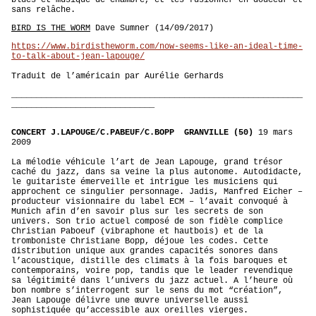
blues et musique de chambre, et les fusionner en douceur et
sans relâche.
BIRD IS THE WORM
Dave Sumner (14/09/2017)
https://www.birdistheworm.com/now-seems-like-an-ideal-time-
to-talk-about-jean-lapouge/
Traduit de l’américain par Aurélie Gerhards
___________________________________________________________
_____________________________
CONCERT J.LAPOUGE/C.PABEUF/C.BOPP GRANVILLE (50)
19 mars
2009
La mélodie véhicule l’art de Jean Lapouge, grand trésor
caché du jazz, dans sa veine la plus autonome. Autodidacte,
le guitariste émerveille et intrigue les musiciens qui
approchent ce singulier personnage. Jadis, Manfred Eicher –
producteur visionnaire du label ECM – l’avait convoqué à
Munich afin d’en savoir plus sur les secrets de son
univers. Son trio actuel composé de son fidèle complice
Christian Paboeuf (vibraphone et hautbois) et de la
tromboniste Christiane Bopp, déjoue les codes. Cette
distribution unique aux grandes capacités sonores dans
l’acoustique, distille des climats à la fois baroques et
contemporains, voire pop, tandis que le leader revendique
sa légitimité dans l’univers du jazz actuel. A l’heure où
bon nombre s’interrogent sur le sens du mot “création”,
Jean Lapouge délivre une œuvre universelle aussi
sophistiquée qu’accessible aux oreilles vierges.